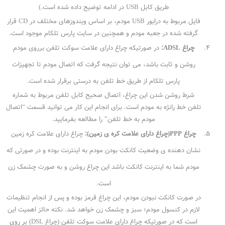
طریق کابل USB در ادامه توضیح داده شده است.)
فایل مربوط به درایور USB مودم، بر اساس ویندوزهای مختلف در CD قرار
گرفته شده در جعبه مودم و همچنین در سایت پارس تلکام موجود است.
چراغ ADSL:
در صورتیکه چراغ دارای علامت سوکت تلفن برروی مودم
روشن و ثابت باشد، می توان نتیجه گرفت که اتصال مودم تا تجهیزات
پارس تلکام از طریق خط تلفن به درستی برقرار شده است.
شرط روشن شدن این چراغ، اتصال صحیح کابل تلفن مربوط به شماره
تلفن خط رانژه به مودم است. برای انجام این کار می توانید قسمت “اتصال
مودم به خط تلفن” را مطالعه بفرمایید.
چراغ PPP(چراغ دارای علامت کره ی زمین):
چراغ دارای علامت کره زمین
نشان دهنده ی وضعیت کانکت بودن مودم به اینترنت بوده و در صورتی که
مودم شما به اینترنت کانکت باشد این چراغ روشن و به صورت چشمک زن
است.
در صورت کانکت نبودن مودم، این چراغ قرمز بوده و پس از انجام تنظیمات
لازم در کنسول مودم؛ سبز و چشمک زن خواهد شد. نکته حائز اهمیت این
است که در صورتیکه چراغ دارای علامت سوکت تلفن (چراغ DSL) بر روی