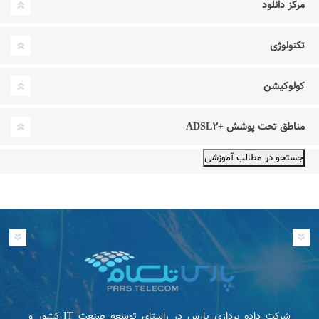
مرکز دانلود
تکنولوژی
کولوکیشن
مناطق تحت پوشش +ADSL۲
شرکت داده پردازی پارس در راستای توسعه صنعت IT كشور و